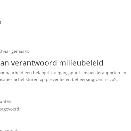
s
sbaar gemaakt.
 van verantwoord milieubeleid
oonbaarheid een belangrijk uitgangspunt. Inspectierapporten en
aties actief sturen op preventie en beheersing van risico’s.
punten
orgevoerd
te aanpak.