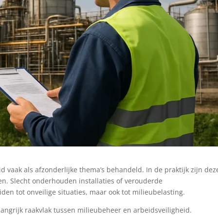
d vaak als afzonderlijke thema’s behandeld. In de praktijk zijn dez
n. Slecht onderhouden installaties of verouderde
den tot onveilige situaties, maar ook tot milieubelasting.
ngrijk raakvlak tussen milieubeheer en arbeidsveiligheid.