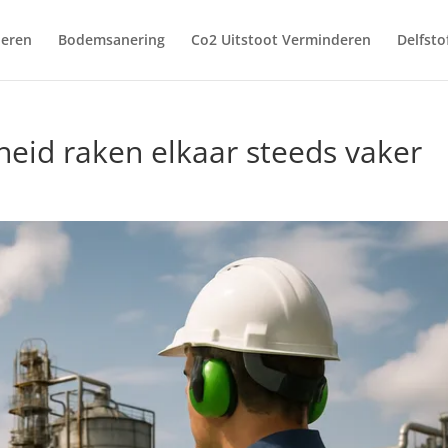
deren
Bodemsanering
Co2 Uitstoot Verminderen
Delfsto
heid raken elkaar steeds vaker