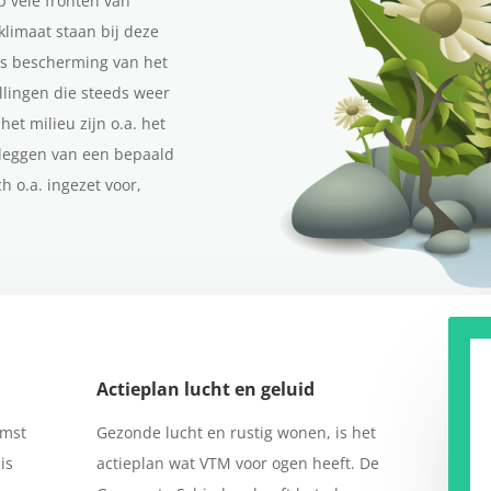
p vele fronten van
limaat staan bij deze
als bescherming van het
llingen die steeds weer
et milieu zijn o.a. het
nleggen van een bepaald
 o.a. ingezet voor,
Actieplan lucht en geluid
omst
Gezonde lucht en rustig wonen, is het
is
actieplan wat VTM voor ogen heeft. De