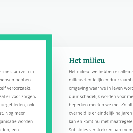
Het milieu
hermer, om zich in
Het milieu, we hebben er allem
j mensen hebben
milieuvriendelijk en duurzaamhe
elf veroorzaakt.
omgeving waar we in leven word
al er voor zorgen,
duur schadelijk worden voor me
uurgebieden, ook
beperken moeten we met z’n all
ost. Nog meer
overheid is er eindelijk na jare
ganisatie worden
kan en komt nu met maatregelen
uden, een
Subsidies verstrekken aan mens