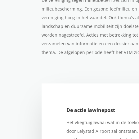
De Vereniging tegen milieubederf zet zich in o
milieubescherming. Een gezond leefmilieu en k
vereniging hoog in het vaandel. Ook thema’s 
landschap en duurzame mobiliteit zijn doelste
worden nagestreefd. Acties met betrekking tot h
verzamelen van informatie en een dossier aa
thema. De afgelopen periode heeft het VTM zich
De actie lawinepost
Het vliegtuiglawaai wat in de toek
door Lelystad Airport zal ontstaan, 