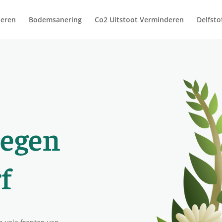
deren
Bodemsanering
Co2 Uitstoot Verminderen
Delfsto
tegen
f