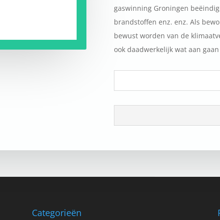
gaswinning Groningen beëindigen
brandstoffen enz. enz. Als bew
bewust worden van de klimaatv
ook daadwerkelijk wat aan gaan
Categorieën