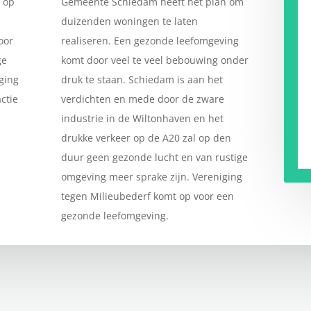
 op
Gemeente Schiedam heeft het plan om
duizenden woningen te laten
oor
realiseren. Een gezonde leefomgeving
ge
komt door veel te veel bebouwing onder
iging
druk te staan. Schiedam is aan het
ctie
verdichten en mede door de zware
industrie in de Wiltonhaven en het
drukke verkeer op de A20 zal op den
duur geen gezonde lucht en van rustige
omgeving meer sprake zijn. Vereniging
tegen Milieubederf komt op voor een
gezonde leefomgeving.